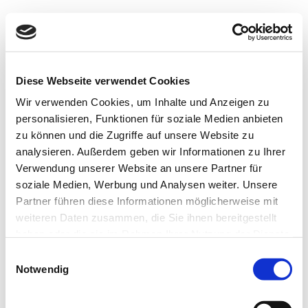
Zum
Inhalt
springen
Diese Webseite verwendet Cookies
Wir verwenden Cookies, um Inhalte und Anzeigen zu
personalisieren, Funktionen für soziale Medien anbieten
zu können und die Zugriffe auf unsere Website zu
Zeige
analysieren. Außerdem geben wir Informationen zu Ihrer
Verwendung unserer Website an unsere Partner für
grösseres
soziale Medien, Werbung und Analysen weiter. Unsere
Bild
Partner führen diese Informationen möglicherweise mit
weiteren Daten zusammen, die Sie ihnen bereitgestellt
haben oder die sie im Rahmen Ihrer Nutzung der Dienste
gesammelt haben.
Einwilligungsauswahl
Notwendig